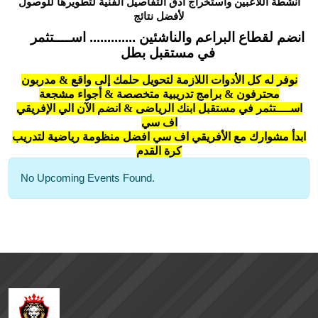
انشطة اللاعبين واستخراج ادق التفاصيل الفنية لتطويرها للوصول
لأفضل نتائج
انضم لقطاع البراعم والناشئين ............. اســــتثمر
في مستقبل بطل
نوفر له كل الأدوات اللازمة لتحويل حلمك إلى واقع & مدربون
محترفون & برامج تدريبية متخصصة & أجواء مشجعة
اســــتثمر في مستقبل ابنك الرياضى & انضم الآن الي الإفريقي
اف سي
ابدأ مشوارك مع الأفريقي اف سي افضل منظومة رياضية لتدريب
كرة القدم
No Upcoming Events Found.